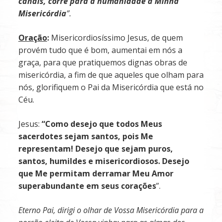
canais, corre para a humanidade a Minha
Misericórdia
”.
Oração
:
Misericordiosíssimo Jesus, de quem
provém tudo que é bom, aumentai em nós a
graça, para que pratiquemos dignas obras de
misericórdia, a fim de que aqueles que olham para
nós, glorifiquem o Pai da Misericórdia que está no
Céu.
Jesus:
“Como
desejo que todos Meus
sacerdotes sejam santos, pois Me
representam! Desejo
que
sejam
puros,
santos,
humildes
e misericordiosos. Desejo
que Me permitam derramar Meu Amor
superabundante em seus corações
”.
Eterno Pai, dirigi o olhar de Vossa Misericórdia para a