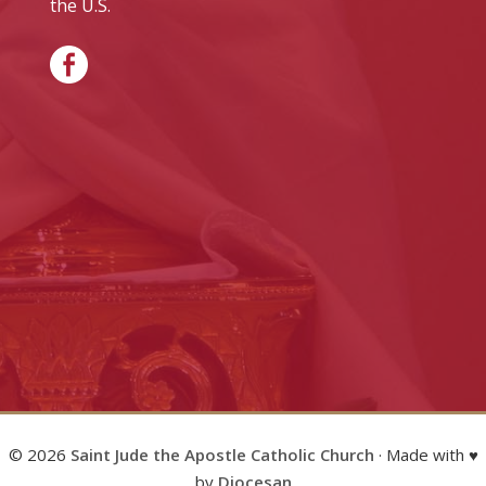
the U.S.
© 2026
Saint Jude the Apostle Catholic Church
· Made with ♥
by
Diocesan