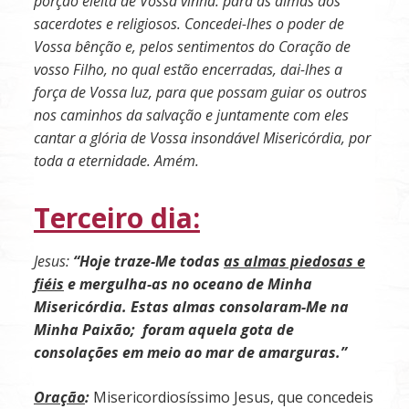
porção eleita de Vossa vinha: para as almas dos
sacerdotes e religiosos. Concedei-lhes o poder de
Vossa bênção e, pelos sentimentos do Coração de
vosso Filho, no qual estão encerradas, dai-lhes a
força de Vossa luz, para que possam guiar os outros
nos caminhos da salvação e juntamente com eles
cantar a glória de Vossa insondável Misericórdia, por
toda a eternidade.
Amém.
Terceiro dia:
Jesus:
“Hoje traze-Me todas
as almas piedosas e
fiéis
e mergulha-as no oceano de Minha
Misericórdia. Estas almas consolaram-Me na
Minha Paixão; foram aquela gota de
consolações em meio ao mar de amarguras.”
Oração
:
Misericordiosíssimo Jesus, que concedeis