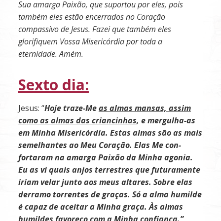
Sua amarga Paixão, que suportou por eles, pois
também eles estão encerrados no Coração
compassivo de Jesus. Fazei que também eles
glorifiquem Vossa Misericórdia por toda a
eternidade. A
mém.
Sexto dia:
Jesus: “
Hoje traze-Me
as almas mansas, assim
como as almas das criancinhas
, e mergulha-as
em Minha Misericórdia. Estas almas são as mais
semelhantes ao Meu Coração. Elas Me con­
fortaram na amarga Paixão da Minha agonia.
Eu as vi quais anjos terrestres que futuramente
iriam velar junto aos meus altares. Sobre elas
derramo torrentes de graças. Só a alma humilde
é capaz de aceitar a Minha graça. Às almas
humildes favore­ço com a Minha confiança.”