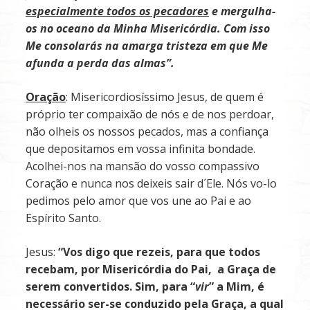
especialmente todos os pecadores
e mergulha-
os no oceano da Minha Misericórdia. Com isso
Me consolarás na amarga tristeza em que Me
afunda a perda das almas”.
Oração
: Misericordiosíssimo Jesus, de quem é
próprio ter compaixão de nós e de nos perdoar,
não olheis os nossos pecados, mas a confiança
que depositamos em vossa infinita bondade.
Acolhei-nos na mansão do vosso compassivo
Coração e nunca nos deixeis sair d´Ele. Nós vo-lo
pedimos pelo amor que vos une ao Pai e ao
Espírito Santo.
Jesus:
“Vos
digo
que
rezeis,
para
que
todos
recebam,
por
Misericórdia
do
Pai,
a
Graça
de
serem convertidos. Sim, para “
vir
” a Mim, é
necessário ser-se conduzido pela Graça, a qual