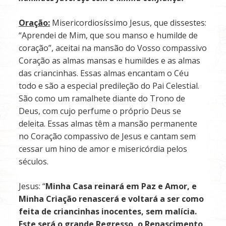
Oração:
Misericordiosíssimo Jesus, que dissestes:
“Aprendei de Mim, que sou manso e humilde de
coração”, aceitai na mansão do Vosso compassivo
Coração as almas mansas e humildes e as almas
das criancinhas. Essas almas encantam o Céu
todo e são a especial predileção do Pai Celestial.
São como um ramalhete diante do Trono de
Deus, com cujo perfume o próprio Deus se
deleita. Essas almas têm a mansão permanente
no Coração compassivo de Jesus e cantam sem
cessar um hino de amor e misericórdia pelos
séculos.
Jesus: “
Minha
Casa
reinará
em
Paz e Amor, e
Minha Criação renascerá e voltará a ser como
feita
de
criancinhas
inocentes,
sem malícia.
Este será o grande Regresso, o Renascimento,