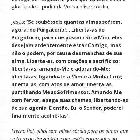
glorificado o poder da Vossa misericórdia.
Jesus: “
Se
soubésseis
quantas
almas
sofrem,
agora,
no
Purgatório!…
Liberta-as do
Purgatório, para que possam vir a
Mim;
elas
desejam
ardentemente
estar
Comigo, mas
não o podem, por causa das manchas de sua
alma. Liberta-as, com orações
e
sacrifícios;
liberta-as, amando-Me e adorando-Me;
liberta-as, ligando-te a
Mim
e
à
Minha
Cruz;
liberta-as,
com
atos
de
amor;
liberta-as,
partilhando
Meus Sofrimentos.
Amando-Me
com
fervor,
apaga
suas
chamas,
libertando-as
de
sua
agonia. E então, Eu, o Senhor, poderei
finalmente acolhê-las
”.
Eterno Pai, olhai com misericórdia para as almas que
sofrem no Purgatório e que estão encerradas no