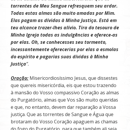
torrentes de Meu Sangue refresquem seu ardor.
Todas estas almas são muito amadas por Mim.
Elas pagam as dívidas à Minha Justiça. Está em
teu alcance trazer-lhes alívio. Tira do tesouro de
Minha Igreja todas as indulgências e oferece-as
por elas. Oh, se conhecesses seu tormento,
incessantemente oferecerias por elas a esmolas
do espírito e pagarias suas dívidas à Minha
Justiça
”.
Oração:
Misericordiosíssimo Jesus, que dissestes
que quereis misericórdia, eis que estou trazendo
à man­são do Vosso compassivo Coração as almas
do Purgatório, almas que Vos são muito queridas
e que, no entanto, devem dar reparação a Vossa
justiça. Que as torrentes de Sangue e Água que
brotaram do Vosso Coração apaguem as chamas
do fogo do Purgatório, para que também ali seja